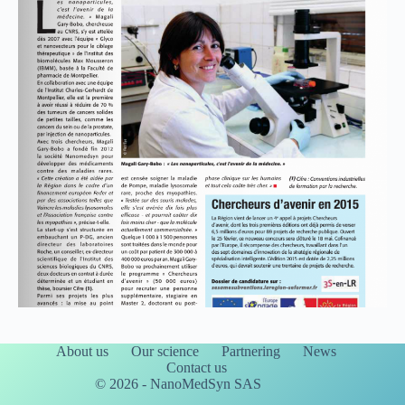
About us
Our science
Partnering
News
Contact us
© 2026 - NanoMedSyn SAS